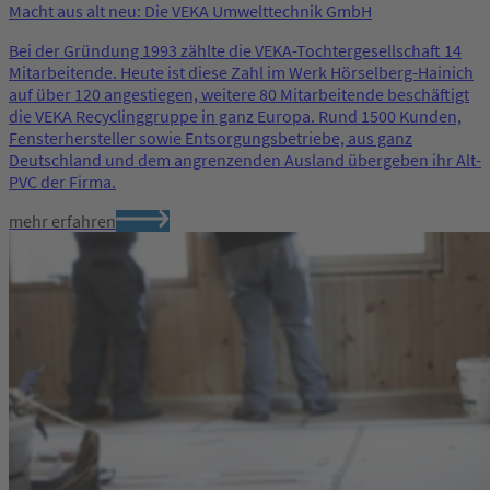
Macht aus alt neu: Die VEKA Umwelttechnik GmbH
Bei der Gründung 1993 zählte die VEKA-Tochtergesell­schaft 14
Mitarbeitende. Heute ist diese Zahl im Werk Hörselberg-Hainich
auf über 120 angestiegen, weitere 80 Mitarbeitende beschäftigt
die VEKA Recyclinggruppe in ganz Europa. Rund 1500 Kunden,
Fensterhersteller sowie Entsorgungsbetriebe, aus ganz
Deutschland und dem angrenzenden Ausland übergeben ihr Alt-
PVC der Firma.
mehr erfahren