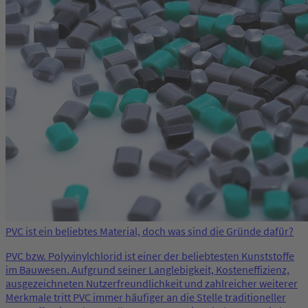
PVC ist ein beliebtes Material, doch was sind die Gründe dafür?
PVC bzw. Polyvinylchlorid ist einer der beliebtesten Kunststoffe
im Bauwesen. Aufgrund seiner Langlebigkeit, Kosteneffizienz,
ausgezeichneten Nutzerfreundlichkeit und zahlreicher weiterer
Merkmale tritt PVC immer häufiger an die Stelle traditioneller