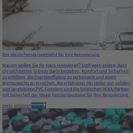
Der ideale Fensterspezialist für Ihre Renovierung
Warum wollen Sie Ihr Haus renovieren? Umfragen zeigen, dass
die wichtigsten Gründe darin bestehen, Komfort und Sicherheit
zu erhöhen, die Energieeffizienz zu verbessern und einen
Wertzuwachs zu erreichen. Als erfahrener Hersteller von soliden
und langlebigen PVC-Fenstern sind die belgischen VEKA-Partner
mit Sicherheit der ideale Fensterspezialist für Ihre Renovierung.
mehr erfahren