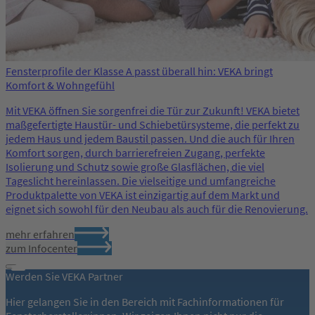
Fensterprofile der Klasse A passt überall hin: VEKA bringt
Komfort & Wohngefühl
Mit VEKA öffnen Sie sorgenfrei die Tür zur Zukunft! VEKA bietet
maßgefertigte Haustür- und Schiebetürsysteme, die perfekt zu
jedem Haus und jedem Baustil passen. Und die auch für Ihren
Komfort sorgen, durch barrierefreien Zugang, perfekte
Isolierung und Schutz sowie große Glasflächen, die viel
Tageslicht hereinlassen. Die vielseitige und umfangreiche
Produktpalette von VEKA ist einzigartig auf dem Markt und
eignet sich sowohl für den Neubau als auch für die Renovierung.
mehr erfahren
zum Infocenter
Werden Sie VEKA Partner
Hier gelangen Sie in den Bereich mit Fachinformationen für