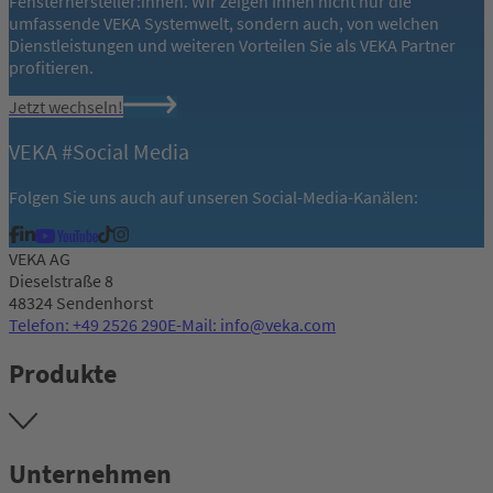
Fensterhersteller:innen. Wir zeigen Ihnen nicht nur die
umfassende VEKA Systemwelt, sondern auch, von welchen
Dienstleistungen und weiteren Vorteilen Sie als VEKA Partner
profitieren.
Jetzt wechseln!
VEKA #Social Media
Folgen Sie uns auch auf unseren Social-Media-Kanälen:
VEKA AG
Dieselstraße 8
48324 Sendenhorst
Telefon: +49 2526 290
E-Mail: info@veka.com
Produkte
Unternehmen