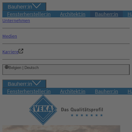
Bauherr:in
Fensterhersteller:in
Architekt:in
Bauherr:in
H
Unternehmen
Medien
Karriere
Belgien | Deutsch
Bauherr:in
Fensterhersteller:in
Architekt:in
Bauherr:in
H