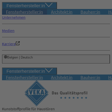
Fensterhersteller:in
Fensterhersteller:in
Architekt:in
Bauherr:in
H
Unternehmen
Medien
Karriere
Belgien | Deutsch
Fensterhersteller:in
Fensterhersteller:in
Architekt:in
Bauherr:in
H
Kunststoffprofile für Haustüren
Login