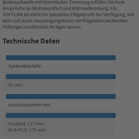
Bodenschwelle mit thermischer Trennung erfüllen höchste
Ansprüche an Wohnkomfort und Wärmedämmung. Für
SOFTLINE 82 steht ein spezielles Flügelprofil zur Verfügung, mit
dem sich auch Hauseingangstüren mit flügelüberdeckenden
Füllungen problemlos fertigen lassen.
Technische Daten
Systembautiefe
82 mm
Ansichtsbreiten min.
Festfeld: 137 mm
BLR+FLG: 175 mm