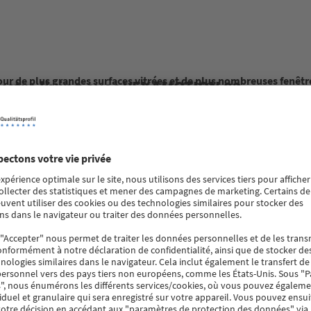
r de plus grandes surfaces vitrées et de plus nombreuses fenêtres
 votre living avec VEKAMOTION 82
’extérieur. Avec VEKAMOTION 82, VEKA propose une porte levante e
s surfaces vitrées.
 adéquates et adaptées aux défis à venir. » Comme l’explique le D
tres et de portes de classe A qui vous permettent d’être équipés po
 bel exemple.
nir, des propriétaires de maisons. Grâce à un profilé jusqu’à 20 % 
 et VISTA de VEKAMOTION, le profilé est encore plus étroit, voire co
 sur les enfants qui jouent au jardin.
ale, et permet d’augmenter l’efficacité énergétique des habitatio
t en effet parfaitement adapté au triple vitrage. En outre, la struct
indésirables.