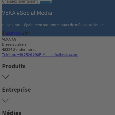
Changez maintenant !
VEKA #Social Media
Suivez-nous également sur nos canaux de médias sociaux :
VEKA AG
Dieselstraße 8
48324 Sendenhorst
Téléfon: +49 2526 290
E-Mail: info@veka.com
Produits
Entreprise
Médias