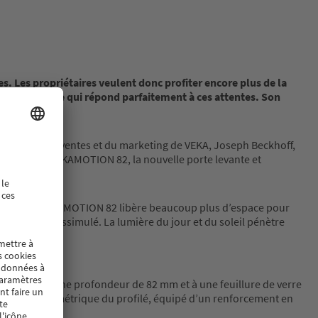
. Les propriétaires veulent donc profiter encore plus de la
t coulissante qui répond parfaitement à ces attentes. Son
irecteur des ventes et du marketing de VEKA, Joseph Beckhoff,
ur l’avenir. VEKAMOTION 82, la nouvelle porte levante et
plus étroit, VEKAMOTION 82 libère beaucoup plus d’espace pour
mplètement dissimulé. La lumière du jour et du soleil pénètre
ns. Grâce à une profondeur de 82 mm et à une feuillure de verre
ure solide et symétrique du profilé, équipé d’un renforcement en