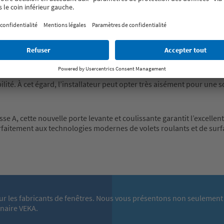
te, VEKA a non seulement pensé aux propriétaires et résidents, mais
une installation aisée de VEKAMOTION 82. Avantage supplémentaire p
mposée de moins d’éléments.
lité. À cet égard, l’installateur peut opter très aisément pour une 
lasse A, cette nouvelle porte levante et coulissante garantit l’excell
rfaitement aux technologies modernes de volets roulants et de sur
ur les fabricants de fenêtres. Nous vous présentons non seulement 
enaire VEKA.