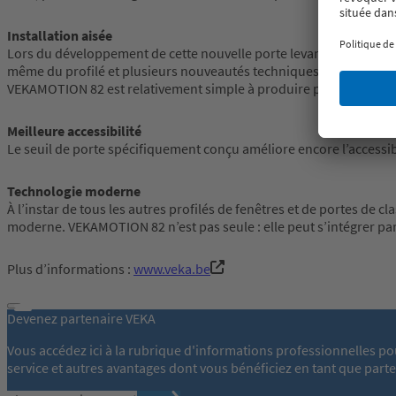
Installation aisée
Lors du développement de cette nouvelle porte levante et coulissan
même du profilé et plusieurs nouveautés techniques garantissent 
VEKAMOTION 82 est relativement simple à produire parce que co
Meilleure accessibilité
Le seuil de porte spécifiquement conçu améliore encore l’accessibi
Technologie moderne
À l’instar de tous les autres profilés de fenêtres et de portes de c
moderne. VEKAMOTION 82 n’est pas seule : elle peut s’intégrer pa
Plus d’informations :
www.veka.be
Devenez partenaire VEKA
Vous accédez ici à la rubrique d'informations professionnelles po
service et autres avantages dont vous bénéficiez en tant que part