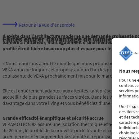
Retour à la vue d'ensemble
Il existe dans l’architecture moderne une demande croissante pou
Faites entrer davantage de lumière dans
lumière à l’intérieur, mais également d’une meilleure vue de l
profilé étroit libère beaucoup plus d’espace pour les plus grande
« Nous montrons à tout le monde que nous proposons des solutions
VEKA anticipe toujours et propose aujourd’hui les profilés de fenê
coulissante de VEKA prochainement mise sur le marché, en est un
Elle est entièrement adaptée aux attentes, tant présentes qu’à ve
accueillir de plus grandes surfaces vitrées. Dans les versions MAX
davantage dans votre living et vous bénéficiez d’une plus belle vue
Grande efficacité énergétique et sécurité accrue
VEKAMOTION 82 assure une isolation thermique et acoustique optim
de 20 mm, le profilé de la nouvelle porte levante et coulissante es
acier, permet d’en augmenter la stabilité et repousse les visiteurs 