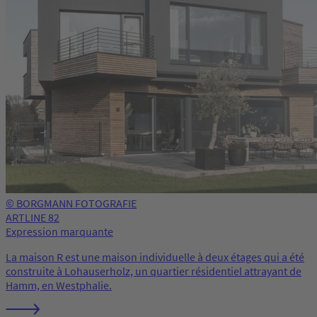
© BORGMANN FOTOGRAFIE
ARTLINE 82
Expression marquante
La maison R est une maison individuelle à deux étages qui a été
construite à Lohauserholz, un quartier résidentiel attrayant de
Hamm, en Westphalie.