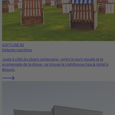
SOFTLINE 82
Détente maritime
Juste à côté du phare centenaire - entre le port-musée et la
promenade de la digue - se trouve le Lighthouse Spa & Hotel à
Büsum.