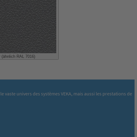
r (ähnlich RAL 7016)
le vaste univers des systèmes VEKA, mais aussi les prestations de