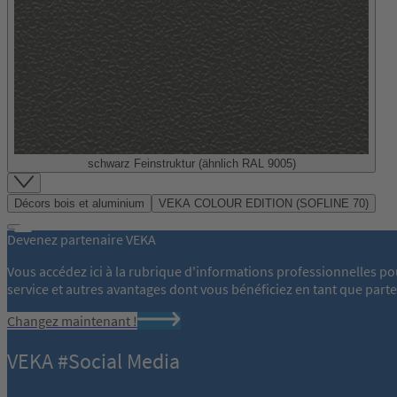
schwarz Feinstruktur (ähnlich RAL 9005)
Item
1
Décors bois et aluminium
VEKA COLOUR EDITION (SOFLINE 70)
of
48
Devenez partenaire VEKA
Vous accédez ici à la rubrique d'informations professionnelles po
service et autres avantages dont vous bénéficiez en tant que part
Changez maintenant !
VEKA #Social Media