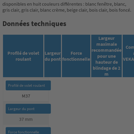
disponibles en huit couleurs différentes : blanc fenêtre, blanc,
gris clair, gris clair, blanc crème, beige clair, bois clair, bois foncé.
Données techniques
Largeur
maximale
Com
recommandée
Profilé de volet
Largeur
Force
pour une
roulant
du pont
fonctionnelle
VEKA
hauteur de
blindage de 2
m
M37
37 mm