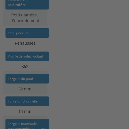
Petit diamètre
d'enroulement
Rehausses
K52
52 mm
14 mm