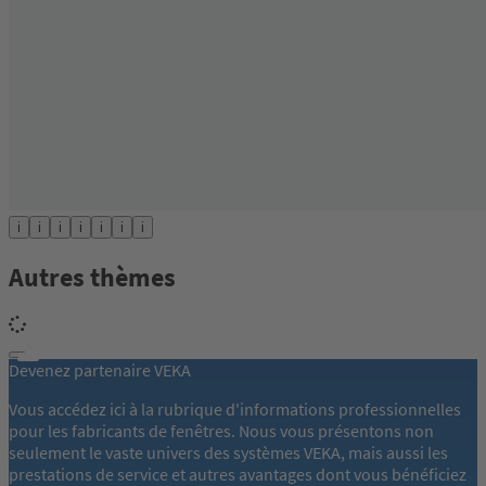
i
i
i
i
i
i
i
Autres thèmes
Devenez partenaire VEKA
Vous accédez ici à la rubrique d'informations professionnelles
pour les fabricants de fenêtres. Nous vous présentons non
seulement le vaste univers des systèmes VEKA, mais aussi les
prestations de service et autres avantages dont vous bénéficiez