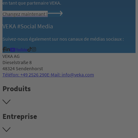
en tant que partenaire VEKA.
Changez maintenant !
VEKA #Social Media
Suivez-nous également sur nos canaux de médias sociaux :
VEKA AG
Dieselstraße 8
48324 Sendenhorst
Téléfon: +49 2526 290
E-Mail: info@veka.com
Produits
Entreprise