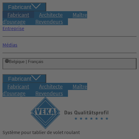
Fabricant
Fabricant
Architecte
Maître
d'ouvrage
Revendeurs
Entreprise
Médias
Belgique | Français
Fabricant
Fabricant
Architecte
Maître
d'ouvrage
Revendeurs
Système pour tablier de volet roulant
Connexion