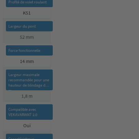
K51
52 mm
14 mm
1,8 m
Oui