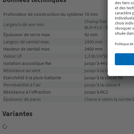
Profondeur de construction du système
70 mm
Champ fixe : 58 mm
Largeurs de vue min.
BLR+FLG : 99 mm
Épaisseur de verre max.
42 mm
Largeur de vantail max.
1400 mm
Hauteur de vantail max.
2400 mm
Valeur Uf
1,3 W/(m²K)
Isolation acoustique Rw
jusqu'à 44 dB
Résistance au vent
jusqu'à la classe B5
Etanchéité à la pluie battante
jusqu'à la classe 9A
Perméabilité à l'air
jusqu'à la classe 4
Résistance à l'effraction
jusqu'à RC2
Épaisseur de paroi
Classe A selon la norme 
Variantes