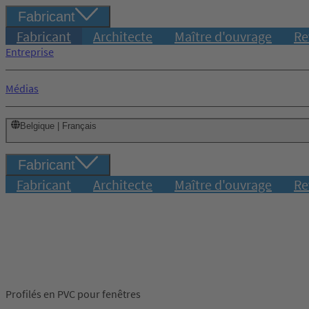
Fabricant
Fabricant
Architecte
Maître d'ouvrage
Re
Entreprise
Médias
Belgique | Français
Fabricant
Fabricant
Architecte
Maître d'ouvrage
Re
Profilés en PVC pour fenêtres
Connexion