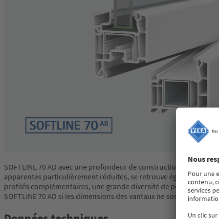
SOFTLINE 70 AD avec une profondeur de construction de base de 7
apparentes particulièrement réduites, se retrouve également dan
profilés complémentaires, une grande diversité de possibilités de 
SOFTLINE 70 AD si les dimensions des vantaux ne sont pas trop g
Données techniques