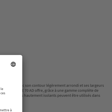
temporel, avec son contour légèrement arrondi et ses largeurs
VEKA, SOFTLINE 70 AD offre, grâce à une gamme complète de
riples vitrages hautement isolants peuvent être utilisés dans