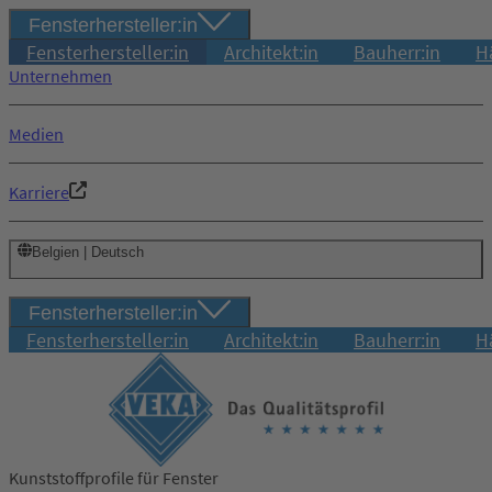
Fensterhersteller:in
Fensterhersteller:in
Architekt:in
Bauherr:in
H
Unternehmen
Medien
Karriere
Belgien | Deutsch
Fensterhersteller:in
Fensterhersteller:in
Architekt:in
Bauherr:in
H
Kunststoffprofile für Fenster
Login