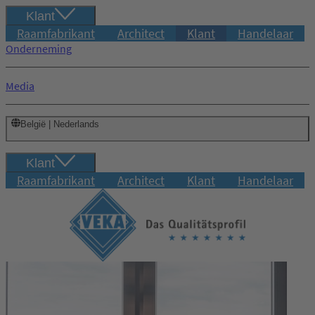
Klant
Raamfabrikant
Architect
Klant
Handelaar
Onderneming
Media
België | Nederlands
Klant
Raamfabrikant
Architect
Klant
Handelaar