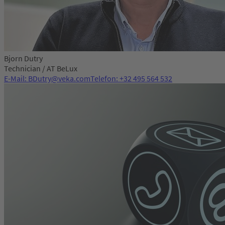
Bjorn Dutry
Technician / AT BeLux
E-Mail: BDutry@veka.com
Telefon: +32 495 564 532