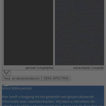
gitzwart (vergelijkbaar met RAL 9005)
antracietgrijs (vergelij
Item
1
Hout- en aluminiumdecors
VEKA SPECTRAL
of
32
Word VEKA partner
Hier heeft u toegang tot het gedeelte met gespecialiseerde
informatie voor raamfabrikanten. Wij laten u niet alleen de
uitgebreide VEKA systeemwereld zien, maar ook de diensten en