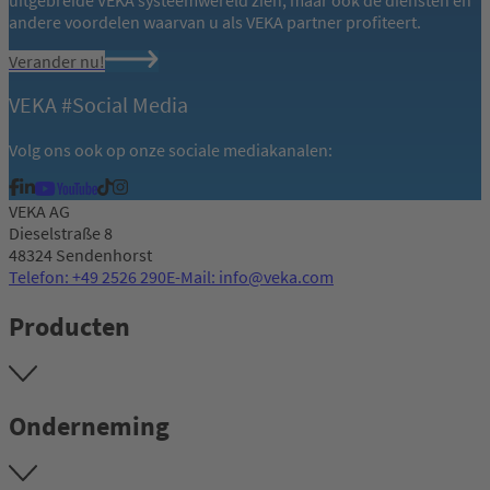
andere voordelen waarvan u als VEKA partner profiteert.
Verander nu!
VEKA #Social Media
Volg ons ook op onze sociale mediakanalen:
VEKA AG
Dieselstraße 8
48324 Sendenhorst
Telefon: +49 2526 290
E-Mail: info@veka.com
Producten
Onderneming