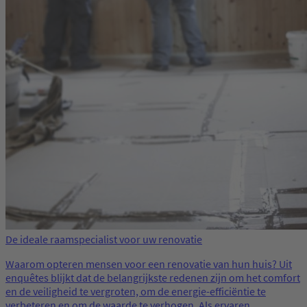
De ideale raamspecialist voor uw renovatie
Waarom opteren mensen voor een renovatie van hun huis? Uit
enquêtes blijkt dat de belangrijkste redenen zijn om het comfort
en de veiligheid te vergroten, om de energie-efficiëntie te
verbeteren en om de waarde te verhogen. Als ervaren