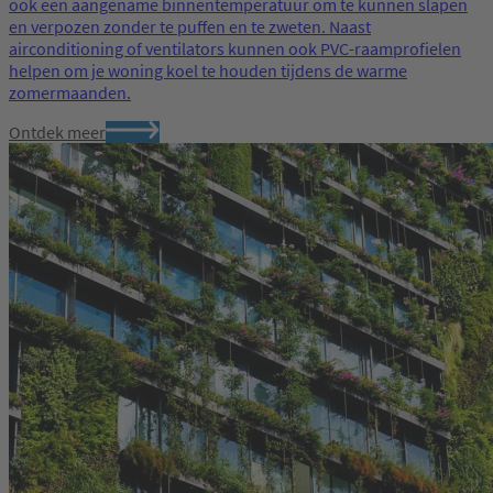
ook een aangename binnentemperatuur om te kunnen slapen
en verpozen zonder te puffen en te zweten. Naast
airconditioning of ventilators kunnen ook PVC-raamprofielen
helpen om je woning koel te houden tijdens de warme
zomermaanden.
Ontdek meer