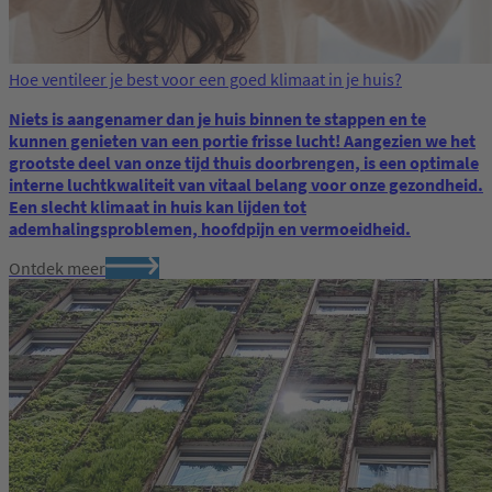
Hoe ventileer je best voor een goed klimaat in je huis?
Niets is aangenamer dan je huis binnen te stappen en te
kunnen genieten van een portie frisse lucht! Aangezien we het
grootste deel van onze tijd thuis doorbrengen, is een optimale
interne luchtkwaliteit van vitaal belang voor onze gezondheid.
Een slecht klimaat in huis kan lijden tot
ademhalingsproblemen, hoofdpijn en vermoeidheid.
Ontdek meer