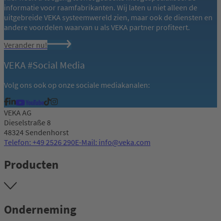
informatie voor raamfabrikanten. Wij laten u niet alleen de
uitgebreide VEKA systeemwereld zien, maar ook de diensten en
andere voordelen waarvan u als VEKA partner profiteert.
Verander nu!
VEKA #Social Media
Volg ons ook op onze sociale mediakanalen:
VEKA AG
Dieselstraße 8
48324 Sendenhorst
Telefon: +49 2526 290
E-Mail: info@veka.com
Producten
Onderneming