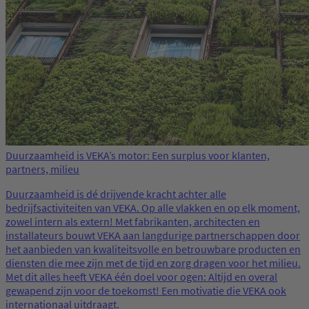
Duurzaamheid is VEKA’s motor: Een surplus voor klanten,
partners, milieu
Duurzaamheid is dé drijvende kracht achter alle
bedrijfsactiviteiten van VEKA. Op alle vlakken en op elk moment,
zowel intern als extern! Met fabrikanten, architecten en
installateurs bouwt VEKA aan langdurige partnerschappen door
het aanbieden van kwaliteitsvolle en betrouwbare producten en
diensten die mee zijn met de tijd en zorg dragen voor het milieu.
Met dit alles heeft VEKA één doel voor ogen: Altijd en overal
gewapend zijn voor de toekomst! Een motivatie die VEKA ook
internationaal uitdraagt.