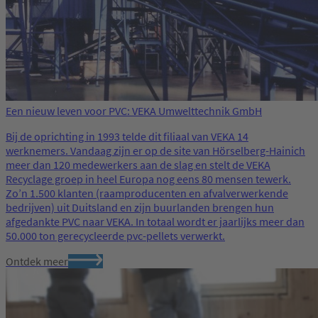
Een nieuw leven voor PVC: VEKA Umwelttechnik GmbH
Bij de oprichting in 1993 telde dit filiaal van VEKA 14
werknemers. Vandaag zijn er op de site van Hörselberg-Hainich
meer dan 120 medewerkers aan de slag en stelt de VEKA
Recyclage groep in heel Europa nog eens 80 mensen tewerk.
Zo’n 1.500 klanten (raamproducenten en afvalverwerkende
bedrijven) uit Duitsland en zijn buurlanden brengen hun
afgedankte PVC naar VEKA. In totaal wordt er jaarlijks meer dan
50.000 ton gerecycleerde pvc-pellets verwerkt.
Ontdek meer