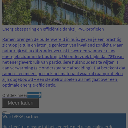
Energiebesparing en efficiëntie dankzij PVC-profielen
Ramen brengen de buitenwereld in huis, geven je een prachtig
zicht op je tuin en laten je genieten van invallend zonlicht. Maar
natuurlijk wilt u dit zonder verrast te worden wanneer u uw
energiefactuur in de bus krijgt. Uit onderzoek blijkt dat 78% van
het energieverbruik van particuliere huishoudens te wijten is
aan verwarming (zie onderstaande afbeelding). Dat betekent dat
ramen – en meer specifiek het materiaal waaruit raamprofielen
zijn opgebouwd – een sleutelrol spelen als het gaat over een ​​
optimale energie-efficiëntie.
Ontdek meer
Meer laden
Word VEKA partner
Hier heeft u toegang tot het gedeelte met gespecialiseerde