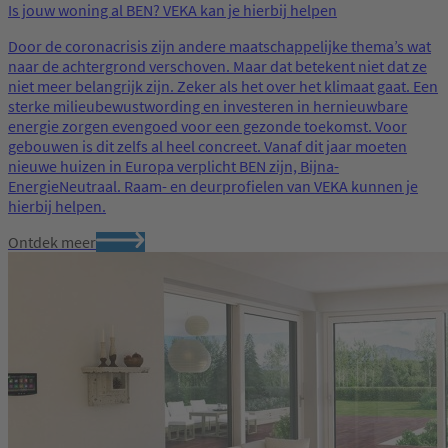
Is jouw woning al BEN? VEKA kan je hierbij helpen
Door de coronacrisis zijn andere maatschappelijke thema’s wat
naar de achtergrond verschoven. Maar dat betekent niet dat ze
niet meer belangrijk zijn. Zeker als het over het klimaat gaat. Een
sterke milieubewustwording en investeren in hernieuwbare
energie zorgen evengoed voor een gezonde toekomst. Voor
gebouwen is dit zelfs al heel concreet. Vanaf dit jaar moeten
nieuwe huizen in Europa verplicht BEN zijn, Bijna-
EnergieNeutraal. Raam- en deurprofielen van VEKA kunnen je
hierbij helpen.
Ontdek meer