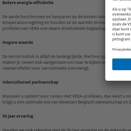
Betere energie-efficiëntie
De aarde beschermen en besparen op de kosten voor energie en ve
temperatuurregeling en houden ze de warmte binnen. Zo letten zij
profielen van VEKA ook zware driedubbele beglazing dragen, wa
Hogere waarde
De eerste indruk is altijd de belangrijkste. Met hun speciale vor
maken je ramen ook aangenaam om naar te kijken en niet alleen om
raamprofielen voor uw renovatie overweegt.
Intercultureel partnerschap
Wanneer u opteert voor ramen met VEKA-profielen, dan kiest u ook
krijgt u een optimale mix van bewezen Belgisch vakmanschap en Du
50 jaar ervaring
Houden we ook rekening met de 50 jaar ervaring en de gekende ser