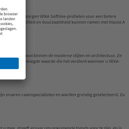
te karakter zorgen VEKA Softline-profielen voor een betere
. Door hun stabiliteit en duurzaamheid kunnen ramen met Klasse A
aamprofielen mooi binnen de moderne stijlen en architectuur. Ze
s zeker de toegevoegde waarde die het verdient wanneer u VEKA-
zijn ervaren raamspecialisten en warden grondig geselecteerd. Zo
t u mee, streeft ernaar om opkomende trends voor te zijn, en is