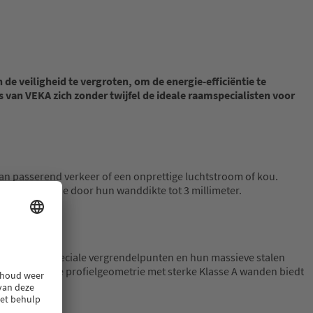
e veiligheid te vergroten, om de energie-efficiëntie te
van VEKA zich zonder twijfel de ideale raamspecialisten voor
id van passerend verkeer of een onprettige luchtstroom of kou.
idsinfiltratie door hun wanddikte tot 3 millimeter.
d. Met hun speciale vergrendelpunten en hun massieve stalen
ed doordachte profielgeometrie met sterke Klasse A wanden biedt