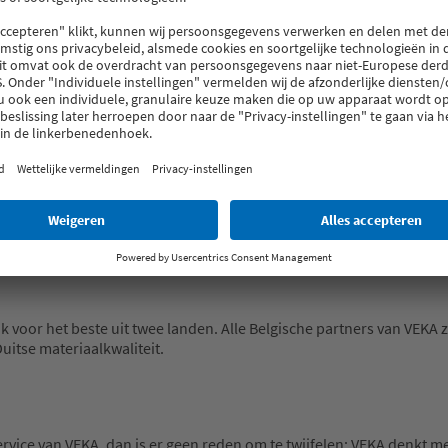
rwarming is actueler dan ooit. Gemaakt van PVC en met hun robuus
 op uw energiefactuur terwijl u geniet van het comfort in uw huis
ardoor uw energieverbruik nog meer wordt verminderd.
m, esthetische uitstraling en geavanceerde afwerking passen VEKA-r
 er doorheen te kijken. Alles bij elkaar opgeteld, geeft u uw hui
 voor het beste uit twee landen. Alle Belgische partners van VEKA 
itse materiaalkwaliteit.
vice van VEKA, dan is er geen reden om te twijfelen: VEKA denkt me