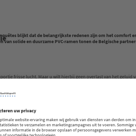
êtes blijkt dat de belangrijkste redenen zijn om het comfort en d
ie
n van solide en duurzame PVC-ramen tonen de Belgische partners 
en portie frisse lucht. Maar u wilt hierbij geen overlast van het gelu
or een betere isolatie, voorkomen condensatie en verminderen gelu
erken of om te genieten van een leuk evenement tijdens het weeken
bescherming en een ernstig obstakel tegen inbraakpogingen. De go