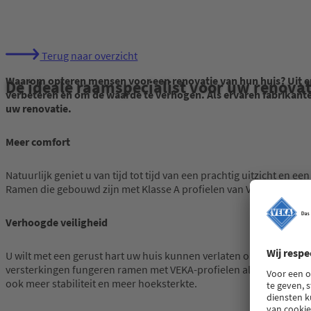
Terug naar overzicht
Waarom opteren mensen voor een renovatie van hun huis? Uit enqu
De ideale raamspecialist voor uw renovat
verbeteren en om de waarde te verhogen. Als ervaren fabrikante
uw renovatie.
Meer comfort
Natuurlijk geniet u van tijd tot tijd van een prachtig uitzicht en e
Ramen die gebouwd zijn met Klasse A profielen van VEKA zorgen vo
Verhoogde veiligheid
U wilt met een gerust hart uw huis kunnen verlaten om te gaan w
versterkingen fungeren ramen met VEKA-profielen als een extra 
ook meer stabiliteit en meer hoeksterkte.