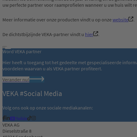
uw perfecte partner voor raamprofielen wanneer u uw huis wilt r
Meer informatie over onze producten vindt u op onze
website
.
De dichtstbijzijnde VEKA-partner vindt u
hier
.
Word VEKA partner
Hier heeft u toegang tot het gedeelte met gespecialiseerde infor
voordelen waarvan u als VEKA partner profiteert.
Verander nu!
VEKA #Social Media
Volg ons ook op onze sociale mediakanalen:
VEKA AG
Dieselstraße 8