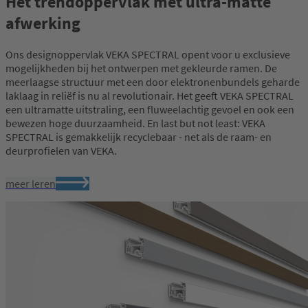
Het trendoppervlak met ultra-matte
zijn de eerste keuze voor ramen in de nieuwste
trendkleuren.
afwerking
meer leren
Ons designoppervlak VEKA SPECTRAL opent voor u exclusieve
mogelijkheden bij het ontwerpen met gekleurde ramen. De
meerlaagse structuur met een door elektronenbundels geharde
laklaag in reliëf is nu al revolutionair. Het geeft VEKA SPECTRAL
een ultramatte uitstraling, een fluweelachtig gevoel en ook een
bewezen hoge duurzaamheid. En last but not least: VEKA
SPECTRAL is gemakkelijk recyclebaar - net als de raam- en
deurprofielen van VEKA.
meer leren