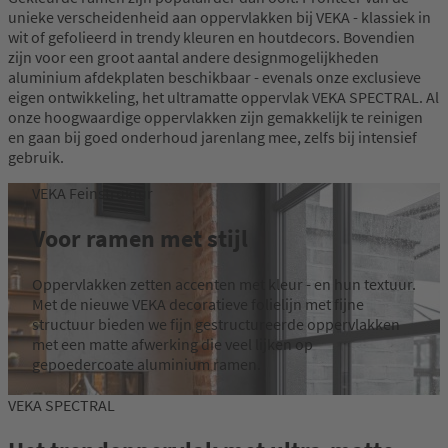
unieke verscheidenheid aan oppervlakken bij VEKA - klassiek in
wit of gefolieerd in trendy kleuren en houtdecors. Bovendien
zijn voor een groot aantal andere designmogelijkheden
aluminium afdekplaten beschikbaar - evenals onze exclusieve
eigen ontwikkeling, het ultramatte oppervlak VEKA SPECTRAL. Al
onze hoogwaardige oppervlakken zijn gemakkelijk te reinigen
en gaan bij goed onderhoud jarenlang mee, zelfs bij intensief
gebruik.
VEKA Feinstruktur
Voor ramen met stijl
Oppervlakken zetten accenten met kleur - en hun textuur.
Met de nieuwe VEKA decoratieve folielijn met fijne
structuur bieden we fijn gestructureerde oppervlakken
met een matte afwerking die veel lijken op
gepoedercoate aluminium ramen.
VEKA SPECTRAL
De oppervlakken passen uitstekend bij moderne
architectuurstijlen zoals de trendy industriële look en