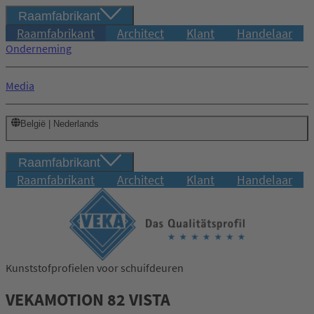
Raamfabrikant
Raamfabrikant
Architect
Klant
Handelaar
Onderneming
Media
België | Nederlands
Raamfabrikant
Raamfabrikant
Architect
Klant
Handelaar
Kunststofprofielen voor schuifdeuren
Inloggen
VEKAMOTION 82 VISTA